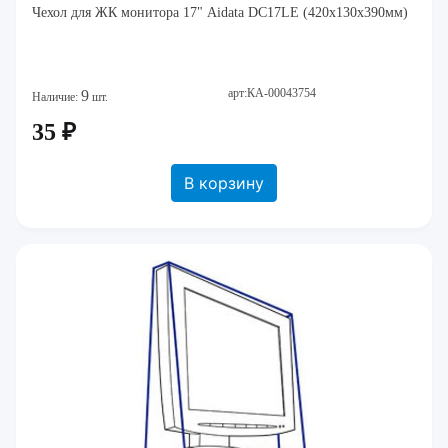
Чехол для ЖК монитора 17" Aidata DC17LE (420х130х390мм)
арт:КА-00043754
9
Наличие:
шт.
35 ₽
В корзину