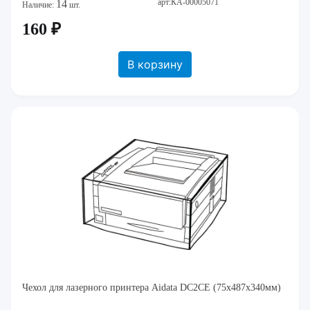
арт:КА-00005071
14
Наличие:
шт.
160 ₽
В корзину
Чехол для лазерного принтера Aidata DC2CE (75х487х340мм)