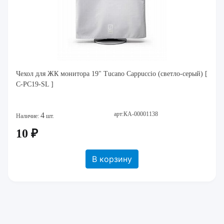
Чехол для ЖК монитора 19" Tucano Cappuccio (светло-серый) [
C-PC19-SL ]
арт:КА-00001138
4
Наличие:
шт.
10 ₽
В корзину