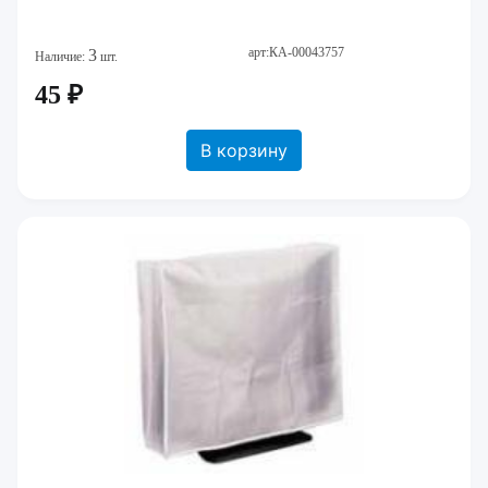
арт:КА-00043757
3
Наличие:
шт.
45 ₽
В корзину