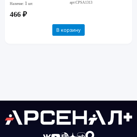
арт:CPSA1313
1
Наличие:
шт.
466 ₽
В корзину