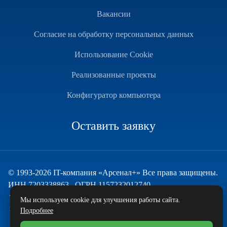
Вакансии
Согласие на обработку персональных данных
Использование Cookie
Реализованные проекты
Конфигуратор компьютера
Оставить заявку
© 1993-2026 IT-компания «Арсенал+» Все права защищены.
ИНН 7203338863 , ОГРН 1157232012740
Техническая поддержка
Мы используем cookie для улучшения работы сайта.
и развитие — ECHO
Подробнее