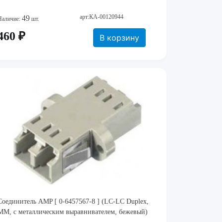
арт:КА-00120944
49
Наличие:
шт.
460 ₽
В корзину
Соединитель AMP [ 0-6457567-8 ] (LC-LC Duplex,
MM, с металлическим выравнивателем, бежевый)