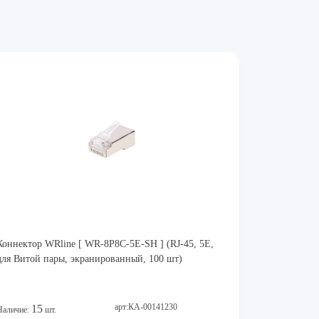
Коннектор WRline [ WR-8P8C-5E-SH ] (RJ-45, 5E,
для Витой пары, экранированный, 100 шт)
арт:КА-00141230
15
Наличие:
шт.