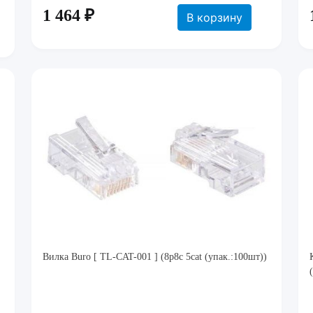
1 464 ₽
В корзину
Вилка Buro [ TL-CAT-001 ] (8p8c 5cat (упак.:100шт))