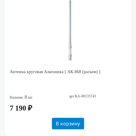
Антенна круговая Альтоника [ АК-868 (разъем) ]
арт:КА-00135743
8
Наличие:
шт.
7 190 ₽
В корзину