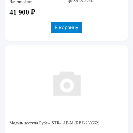
арт:КА-00146447
3
Наличие:
шт.
41 900 ₽
В корзину
Модуль доступа Рубеж STR-1AP-M (RBZ-269662)