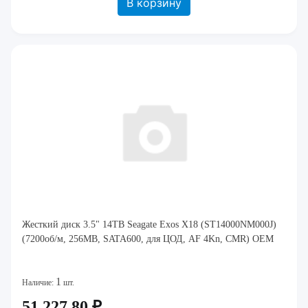
В корзину
Жесткий диск 3.5" 14TB Seagate Exos X18 (ST14000NM000J)
(7200об/м, 256MB, SATA600, для ЦОД, AF 4Kn, CMR) OEM
1
Наличие:
шт.
51 227.80 ₽