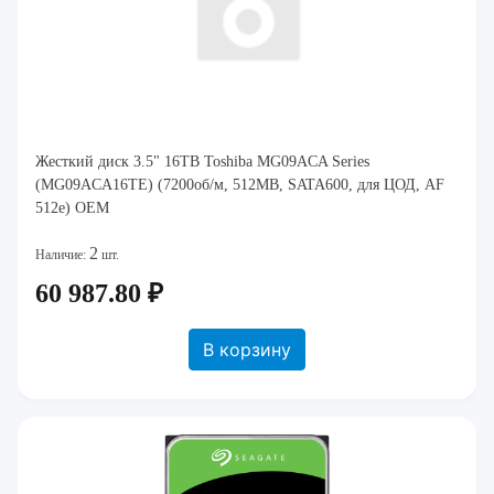
Жесткий диск 3.5" 16TB Toshiba MG09ACA Series
(MG09ACA16TE) (7200об/м, 512MB, SATA600, для ЦОД, AF
512e) OEM
2
Наличие:
шт.
60 987.80 ₽
В корзину