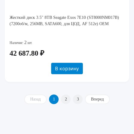
Жесткий диск 3.5" 8TB Seagate Exos 7E10 (ST8000NM017B)
(7200об/м, 256MB, SATA600, для ЦОД, AF 512e) OEM
2
Наличие:
шт.
42 687.80 ₽
В корзину
Назад
1
2
3
Вперед