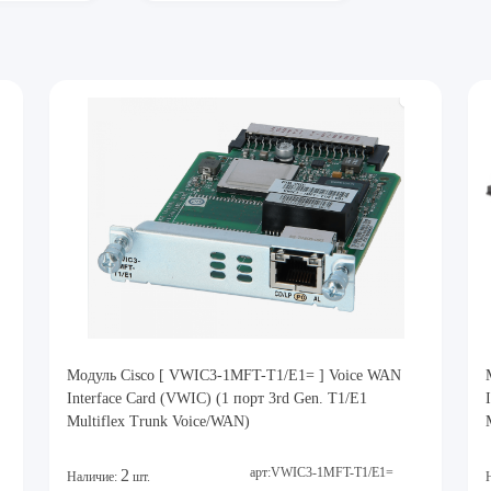
Модуль Cisco [ VWIC3-1MFT-T1/E1= ] Voice WAN
Interface Card (VWIC) (1 порт 3rd Gen. T1/E1
Multiflex Trunk Voice/WAN)
арт:VWIC3-1MFT-T1/E1=
2
Наличие:
шт.