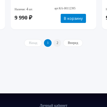
арт:КА-00112395
4
Наличие:
шт.
9 990 ₽
В корзину
Назад
1
2
Вперед
Личный кабинет