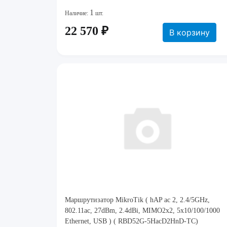
1
Наличие:
шт.
22 570 ₽
В корзину
Маршрутизатор MikroTik ( hAP ac 2, 2.4/5GHz,
802.11ac, 27dBm, 2.4dBi, MIMO2x2, 5x10/100/1000
Ethernet, USB ) ( RBD52G-5HacD2HnD-TC)