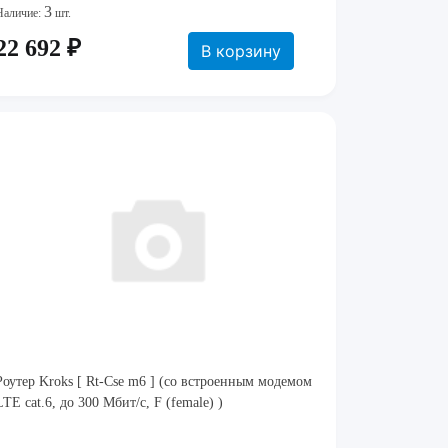
3
Наличие:
шт.
22 692 ₽
В корзину
Роутер Kroks [ Rt-Cse m6 ] (со встроенным модемом
LTE cat.6, до 300 Мбит/c, F (female) )