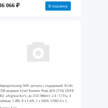
36 066 ₽
В корзину
Маршрутизатор WiFi доступа с поддержкой 3G/4G
USB модемов Zyxel Keenetic Peak (KN-2710) (IEEE
802. a/b/g/n/ac/k/r/v, до 2533 Мбит/с 2.4 / 5 ГГц, 4
съёмная, 5 dBi, 8 x LAN, 1 x WAN, USB2.0 x 1,
USB3.0 x 1, 1 x SFP, Да, MU-MIMO 4x4) [ KN-2710 ]
1