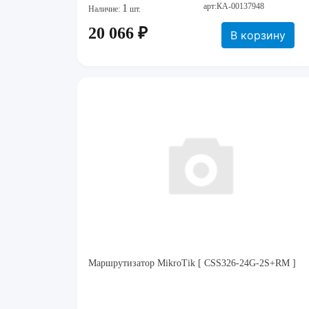
арт:КА-00137948
1
Наличие:
шт.
20 066 ₽
В корзину
Маршрутизатор MikroTik [ CSS326-24G-2S+RM ]