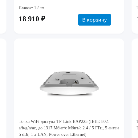
12
Наличие:
шт.
18 910 ₽
В корзину
Точка WiFi доступа TP-Link EAP225 (IEEE 802.
a/b/g/n/ac, до 1317 Мбит/с Мбит/с 2.4 / 5 ГГц, 5 антен
5 dBi, 1 x LAN, Power over Ethernet)