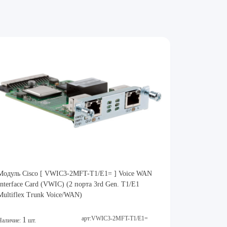
Модуль Cisco [ VWIC3-2MFT-T1/E1= ] Voice WAN
Interface Card (VWIC) (2 порта 3rd Gen. T1/E1
Multiflex Trunk Voice/WAN)
арт:VWIC3-2MFT-T1/E1=
1
Наличие:
шт.