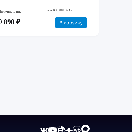
арт:КА-00136350
1
Наличие:
шт.
9 890 ₽
В корзину