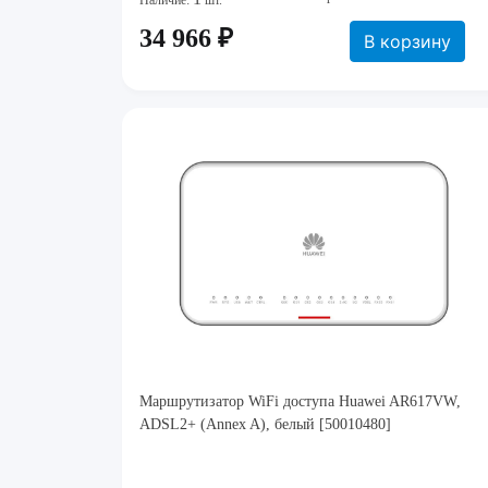
Наличие:
шт.
34 966 ₽
В корзину
Маршрутизатор WiFi доступа Huawei AR617VW,
ADSL2+ (Annex A), белый [50010480]