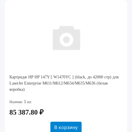
Картридж HP HP 147Y [ W1470YC ] (black, до 42000 стр) для
LaserJet Enterprise M611/M612/M634/M635/M636 (белая
коробка)
1
Наличие:
шт.
85 387.80 ₽
В корзину