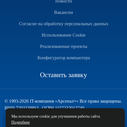
Новости
Вакансии
Согласие на обработку персональных данных
Использование Cookie
Реализованные проекты
Конфигуратор компьютера
Оставить заявку
© 1993-2026 IT-компания «Арсенал+» Все права защищены.
ИНН 7203338863 , ОГРН 1157232012740
Техническая поддержка
Мы используем cookie для улучшения работы сайта.
и развитие — ECHO
Подробнее