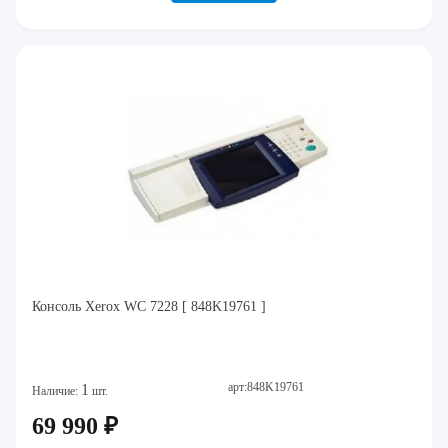
Консоль Xerox WC 7228 [ 848K19761 ]
арт:848K19761
1
Наличие:
шт.
69 990 ₽