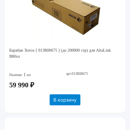
Барабан Xerox [ 013R00675 ] (до 200000 стр) для AltaLink
B80xx
арт:013R00675
1
Наличие:
шт.
59 990 ₽
В корзину