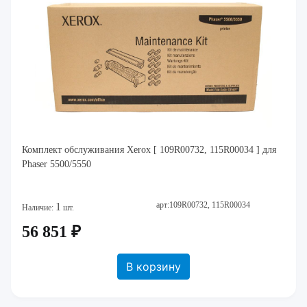
Комплект обслуживания Xerox [ 109R00732, 115R00034 ] для
Phaser 5500/5550
арт:109R00732, 115R00034
1
Наличие:
шт.
56 851 ₽
В корзину