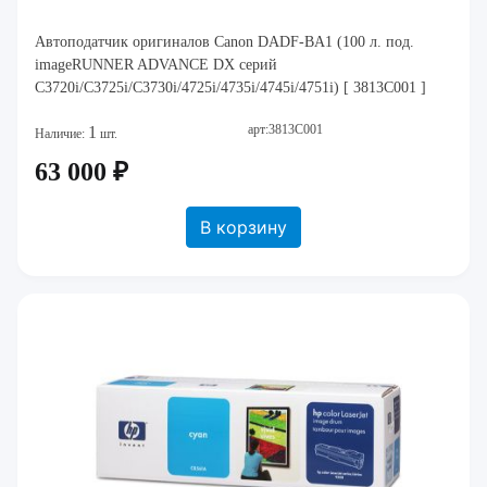
Автоподатчик оригиналов Canon DADF-BA1 (100 л. под.
imageRUNNER ADVANCE DX серий
C3720i/C3725i/C3730i/4725i/4735i/4745i/4751i) [ 3813C001 ]
арт:3813C001
1
Наличие:
шт.
63 000 ₽
В корзину