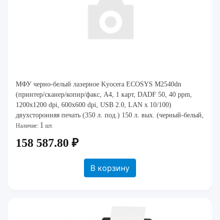
МФУ черно-белый лазерное Kyocera ECOSYS M2540dn
(принтер/сканер/копир/факс, A4, 1 карт, DADF 50, 40 ppm,
1200x1200 dpi, 600x600 dpi, USB 2.0, LAN x 10/100)
двухсторонняя печать (350 л. под.) 150 л. вых. (черный-белый,
1
512 MB, печать с USB, скан на USB, в
Наличие:
шт.
158 587.80 ₽
В корзину