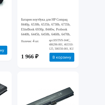
Батарея ноутбука для HP Compaq
8440p, 6530b, 6535b, 6730b, 6735b,
EliteBook 6930p, 8440w, Probook
6440b, 6445b, 6450b, 6460b, 6470b,
6540b, 6550b, 657
арт:HSTNN-I44C,
4
Наличие:
шт.
486296-001, 463310-
125, 500350-001, KU
ину
1 966 ₽
В корзину