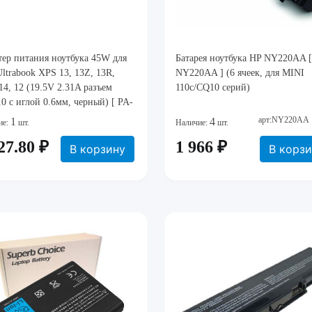
ер питания ноутбука 45W для
Батарея ноутбука HP NY220AA [
Ultrabook XPS 13, 13Z, 13R,
NY220AA ] (6 ячеек, для MINI
14, 12 (19.5V 2.31A разъем
110c/CQ10 серий)
.0 с иглой 0.6мм, черный) [ PA-
66D1, JHJX0, 0JHJX0, 312-1307,
арт:NY220AA
1
4
ие:
шт.
Наличие:
шт.
NM121, FA45NE1-00,
27.80 ₽
1 966 ₽
NM131, 3RG0T ]
В корзину
В корз