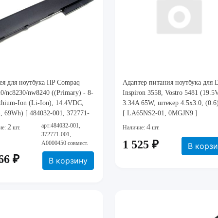
ея для ноутбука HP Compaq
Адаптер питания ноутбука для D
0/nc8230/nw8240 ((Primary) - 8-
Inspiron 3558, Vostro 5481 (19.5
lithium-Ion (Li-Ion), 14.4VDC,
3.34A 65W, штекер 4.5x3.0, (0.
, 69Wh) [ 484032-001, 372771-
[ LA65NS2-01, 0MGJN9 ]
A0000450
арт:484032-001,
2
4
ие:
шт.
Наличие:
шт.
372771-001,
1 525 ₽
A0000450 совмест.
В корз
66 ₽
В корзину