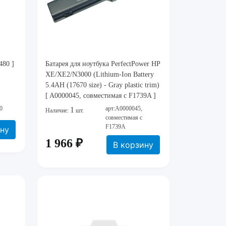
480 ]
Батарея для ноутбука PerfectPower HP
XE/XE2/N3000 (Lithium-Ion Battery
5.4AH (17670 size) - Gray plastic trim)
[ A0000045, совместимая с F1739A ]
0
арт:A0000045,
1
Наличие:
шт.
совместимая с
F1739A
ину
1 966 ₽
В корзину