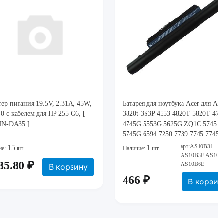
ер питания 19.5V, 2.31A, 45W,
Батарея для ноутбука Acer для A
.0 с кабелем для HP 255 G6, [
3820t-3S3P 4553 4820T 5820T 4
N-DA35 ]
4745G 5553G 5625G ZQ1C 5745
5745G 6594 7250 7739 7745 774
Packard Bell EASYNO
арт:AS10B31
15
1
ие:
шт.
Наличие:
шт.
AS10B3E AS1
85.80 ₽
AS10B6E
В корзину
466 ₽
В корз