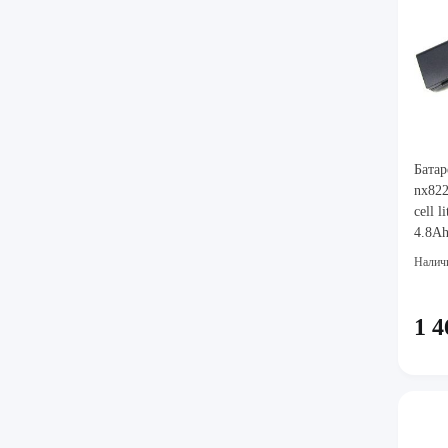
Батар
nx822
cell 
4.8Ah
001, 
Налич
1 4