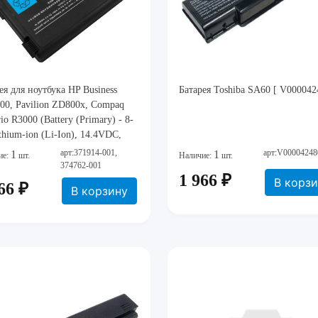
ея для ноутбука HP Business
Батарея Toshiba SA60 [ V000042
0, Pavilion ZD800x, Compaq
rio R3000 (Battery (Primary) - 8-
lithium-ion (Li-Ion), 14.4VDC,
h, 65Wh
арт:371914-001,
арт:V00004248
1
1
ие:
шт.
Наличие:
шт.
374762-001
1 966 ₽
В корз
66 ₽
В корзину