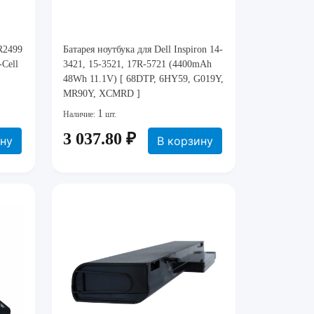
R2499
Батарея ноутбука для Dell Inspiron 14-
-Cell
3421, 15-3521, 17R-5721 (4400mAh
48Wh 11.1V) [ 68DTP, 6HY59, G019Y,
MR90Y, XCMRD ]
1
Наличие:
шт.
3 037.80 ₽
ину
В корзину