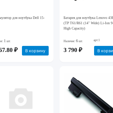
улятор для ноутбука Dell 15-
Батарея для ноутбука Lenovo 43
(TP T61/R61 (14" Wide) Li-Ion 9
High Capacity)
арт:1
1
6
ие:
шт.
Наличие:
шт.
67.80 ₽
3 790 ₽
В корзину
В корз