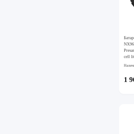
Батар
NX960
Presa
cell 
4.4A
Налич
1 9