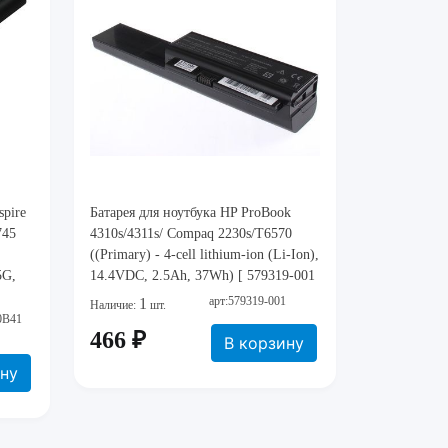
spire
Батарея для ноутбука HP ProBook
745
4310s/4311s/ Compaq 2230s/T6570
((Primary) - 4-cell lithium-ion (Li-Ion),
5G,
14.4VDC, 2.5Ah, 37Wh) [ 579319-001
]
арт:579319-001
1
Наличие:
шт.
0B41
466 ₽
В корзину
ину