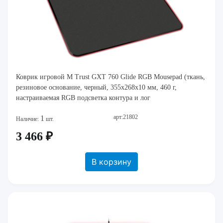
Коврик игровой M Trust GXT 760 Glide RGB Mousepad (ткань,
резиновое основание, черный, 355x268x10 мм, 460 г,
настраиваемая RGB подсветка контура и лог
арт:21802
1
Наличие:
шт.
3 466 ₽
В корзину