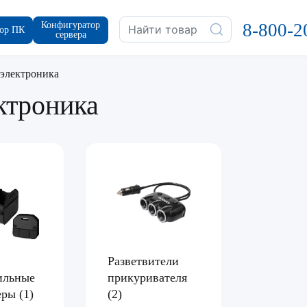
Конфигуратор
8-800-2
ор ПК
сервера
электроника
ктроника
Разветвители
ильные
прикуривателя
зеры
(1)
(2)