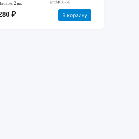
арт:MCU-3U
2
Наличие:
шт.
280 ₽
В корзину